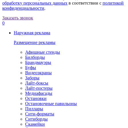
обработку персональных данных
в соответствии с
политикой
конфиденциальности
.
Заказать звонок
0
Наружная реклама
Размещение рекламы
Афишные стенды
Билборды
Брандмауэры
Буфы
Видеоэкраны
Заборы
Лайт-боксы
Лайт-постеры
Медиафасады
Остановки
Остановочные павильоны
Пиллары
Сити-форматы
Ситиборды
Скамейки