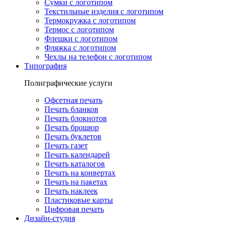
Сумки с логотипом
Текстильные изделия с логотипом
Термокружка с логотипом
Термос с логотипом
Флешки с логотипом
Фляжка с логотипом
Чехлы на телефон с логотипом
Типография
Полиграфические услуги
Офсетная печать
Печать бланков
Печать блокнотов
Печать брошюр
Печать буклетов
Печать газет
Печать календарей
Печать каталогов
Печать на конвертах
Печать на пакетах
Печать наклеек
Пластиковые карты
Цифровая печать
Дизайн-студия