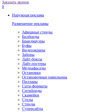
Заказать звонок
0
Наружная реклама
Размещение рекламы
Афишные стенды
Билборды
Брандмауэры
Буфы
Видеоэкраны
Заборы
Лайт-боксы
Лайт-постеры
Медиафасады
Остановки
Остановочные павильоны
Пиллары
Сити-форматы
Ситиборды
Скамейки
Стелы
Стенды
Суперсайты