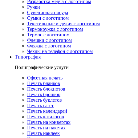
Разработка мерча с логотипом
Ручки
Сувенирная посуда
Сумки с логотипом
Текстильные изделия с логотипом
Термокружка с логотипом
Термос с логотипом
Флешки с логотипом
Фляжка с логотипом
Чехлы на телефон с логотипом
Типография
Полиграфические услуги
Офсетная печать
Печать бланков
Печать блокнотов
Печать брошюр
Печать буклетов
Печать газет
Печать календарей
Печать каталогов
Печать на конвертах
Печать на пакетах
Печать наклеек