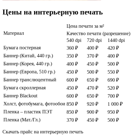
Цены на интерьерную печать
Цена печати за м²
Материал
Качество печати (разрешение)
540 dpi
720 dpi
1440 dpi
Бумага постерная
360 ₽
400 ₽
420 ₽
Баннер (Китай, 440 гр.)
350 ₽
370 ₽
400 ₽
Баннер (Корея, 440 гр.)
400 ₽
450 ₽
500 ₽
Баннер (Европа, 510 гр.)
450 ₽
500 ₽
550 ₽
Баннер транслюцентный
600 ₽
650 ₽
690 ₽
Бумага скроллерная
450 ₽
470 ₽
520 ₽
Баннер Blackout
600 ₽
650 ₽
700 ₽
Холст, фотобумага, фотообои
850 ₽
920 ₽
1 000 ₽
Пленка – пластик ПЭТ
850 ₽
900 ₽
950 ₽
Пленка (Мат./Гл.)
370 ₽
450 ₽
500 ₽
Скачать прайс на интерьерную печать