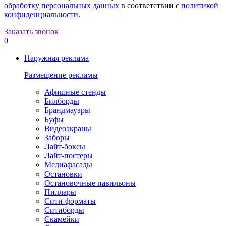
обработку персональных данных
в соответствии с
политикой
конфиденциальности
.
Заказать звонок
0
Наружная реклама
Размещение рекламы
Афишные стенды
Билборды
Брандмауэры
Буфы
Видеоэкраны
Заборы
Лайт-боксы
Лайт-постеры
Медиафасады
Остановки
Остановочные павильоны
Пиллары
Сити-форматы
Ситиборды
Скамейки