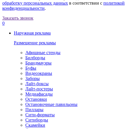
обработку персональных данных
в соответствии с
политикой
конфиденциальности
.
Заказать звонок
0
Наружная реклама
Размещение рекламы
Афишные стенды
Билборды
Брандмауэры
Буфы
Видеоэкраны
Заборы
Лайт-боксы
Лайт-постеры
Медиафасады
Остановки
Остановочные павильоны
Пиллары
Сити-форматы
Ситиборды
Скамейки