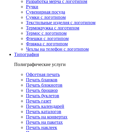
Разработка мерча с логотипом
Ручки
Сувенирная посуда
Сумки с логотипом
Текстильные изделия с логотипом
Термокружка с логотипом
Термос с логотипом
Флешки с логотипом
Фляжка с логотипом
Чехлы на телефон с логотипом
Типография
Полиграфические услуги
Офсетная печать
Печать бланков
Печать блокнотов
Печать брошюр
Печать буклетов
Печать газет
Печать календарей
Печать каталогов
Печать на конвертах
Печать на пакетах
Печать наклеек