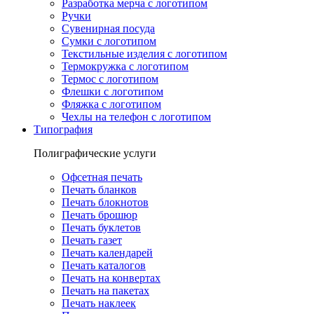
Разработка мерча с логотипом
Ручки
Сувенирная посуда
Сумки с логотипом
Текстильные изделия с логотипом
Термокружка с логотипом
Термос с логотипом
Флешки с логотипом
Фляжка с логотипом
Чехлы на телефон с логотипом
Типография
Полиграфические услуги
Офсетная печать
Печать бланков
Печать блокнотов
Печать брошюр
Печать буклетов
Печать газет
Печать календарей
Печать каталогов
Печать на конвертах
Печать на пакетах
Печать наклеек