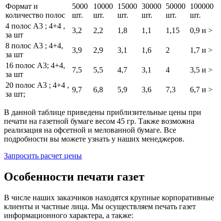
Формат и
5000
10000
15000
30000
50000
100000
количество полос
шт.
шт.
шт.
шт.
шт.
шт.
4 полос А3 ; 4+4 ,
3,2
2,2
1,8
1,1
1,15
0,9 и >
за шт
8 полос А3 ; 4+4,
3,9
2,9
3,1
1,6
2
1,7 и >
за шт
16 полос А3; 4+4,
7,5
5,5
4,7
3,1
4
3,5 и >
за шт
20 полос А3 ; 4+4 ,
9,7
6,8
5,9
3,6
7,3
6,7 и >
за шт;
В данной таблице приведены приблизительные цены при
печати на газетной бумаге весом 45 гр. Также возможна
реализация на офсетной и мелованной бумаге. Все
подробности вы можете узнать у наших менеджеров.
Запросить расчет цены
Особенности печати газет
В числе наших заказчиков находятся крупные корпоративные
клиенты и частные лица. Мы осуществляем печать газет
информационного характера, а также: