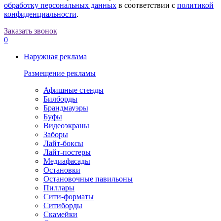
обработку персональных данных
в соответствии с
политикой
конфиденциальности
.
Заказать звонок
0
Наружная реклама
Размещение рекламы
Афишные стенды
Билборды
Брандмауэры
Буфы
Видеоэкраны
Заборы
Лайт-боксы
Лайт-постеры
Медиафасады
Остановки
Остановочные павильоны
Пиллары
Сити-форматы
Ситиборды
Скамейки